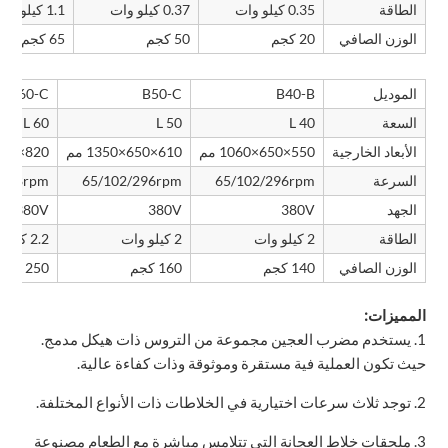
الطاقة
0.35 كيلو وات
0.37 كيلو وات
1.1 كيلو وات
الوزن الصافي
20 كجم
50 كجم
65 كجم
الموديل
B40-B
B50-C
B60-C
السعة
40 L
50 L
60 L
الأبعاد الخارجية
550×650×1060 مم
610×650×1350 مم
820×700×1260 مم
السرعة
65/102/296rpm
65/102/296rpm
/318rpm
الجهد
380V
380V
380V
الطاقة
2 كيلو وات
2 كيلو وات
2.2 كيلو وات
الوزن الصافي
140 كجم
160 كجم
250 كجم
المميزات:
1. يستخدم مضرب العجين مجموعة من التروس ذات هيكل مدمج.
حيث تكون العملية فية مستقرة وموثوقة وذات كفاءة عالية.
2. توجد ثلاث سرعات اختيارية في الخلاطات ذات الأنواع المختلفة.
3. ملحقات خلاط العجانة التي تتلامس مباشرة مع الطعام مصنوعة