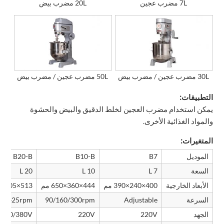
7L مضرب عجين
20L مضرب بيض
30L مضرب عجين / مضرب بيض
50L مضرب عجين / مضرب بيض
التطبيقات:
يمكن استخدام مضرب العجين لخلط الدقيق والبيض والحشوة
والمواد الغذائية الأخرى.
المتغيرات:
الموديل
B7
B10-B
B20-B
السعة
7 L
10 L
20 L
الأبعاد الخارجية
400×240×390 مم
444×360×650 مم
513×405×762 مم
السرعة
Adjustable
90/160/300rpm
80/425rpm
الجهد
220V
220V
220/380V