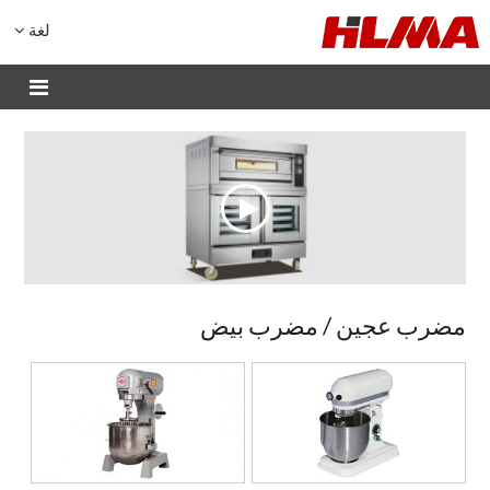
لغة
مضرب عجين / مضرب بيض