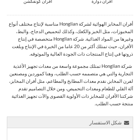
أفران دوارة
أفران كونفكشن
أفران المخابز الهوائية لشركة Honglian مناسبة لإنتاج مختلف أنواع
المخبوزات، مثل الخبز والكعك، وكذلك لتحميص الدجاج، والبط،
وغيرها من المواد الغذائية. شركة Honglian متخصصة في إنتاج
الأفران، حيث تمتلك أكثر من 20 عاما من الخبرة في الإنتاج وبلغت
ذروتها في إنتاج المنتجات ذات الجودة العالية والموثوقه.
شركة Honglian تمتلك مجموعة واسعة من معدات تجهيز الأغذية
التجارية والتي هي متصممه حسب الطلب، وهنا كموردين ومصنعين
لفرن المخابز, نقدم معدات المطابخ والمطاعم، مثل أفران المخابز،
آلة القلي للطعام ومعدات التحميص، ومن خلال التصاميم تقدم
شركتنا الأفران للمخابز ذات الأولوية القصوى والآت تجهيز الغذائية
منتجة حسب الطلب.
شكل الاستفسار