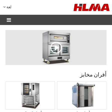
لغة
أفران مخابز